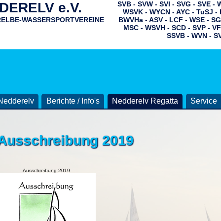
ERELV e.V.
SVB - SVW - SVI - SVG - SVE -
WSVK - WYCN - AYC - TuSJ - 
RELBE-WASSERSPORTVEREINE
BWVHa - ASV - LCF - WSE - SG
MSC - WSVH - SCD - SVP - VF
SSVB - WVN - S
Nedderelv
Berichte / Info's
Nedderelv Regatta
Service
Ausschreibung 2019
Ausschreibung 2019