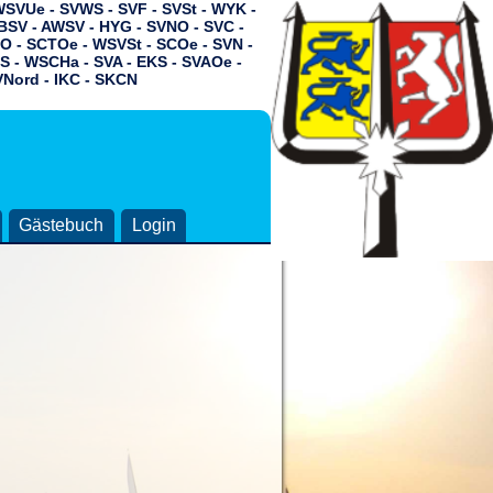
 WSVUe - SVWS - SVF - SVSt - WYK -
BSV - AWSV - HYG - SVNO - SVC -
O - SCTOe - WSVSt - SCOe - SVN -
S - WSCHa - SVA - EKS -
SVAOe -
VNord - IKC - SKCN
Gästebuch
Login