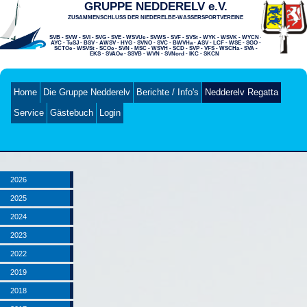
GRUPPE NEDDERELV e.V.
ZUSAMMENSCHLUSS DER NIEDERELBE-WASSERSPORTVEREINE
SVB - SVW - SVI - SVG - SVE - WSVUe - SVWS - SVF - SVSt - WYK - WSVK - WYCN -
AYC - TuSJ - BSV - AWSV - HYG - SVNO - SVC - BWVHa - ASV - LCF - WSE - SGO -
SCTOe - WSVSt - SCOe - SVN - MSC - WSVH - SCD - SVP - VFS - WSCHa - SVA -
EKS -
SVAOe - SSVB - WVN - SVNord - IKC - SKCN
Home
Die Gruppe Nedderelv
Berichte / Info's
Nedderelv Regatta
Service
Gästebuch
Login
2026
2025
2024
2023
2022
2019
2018