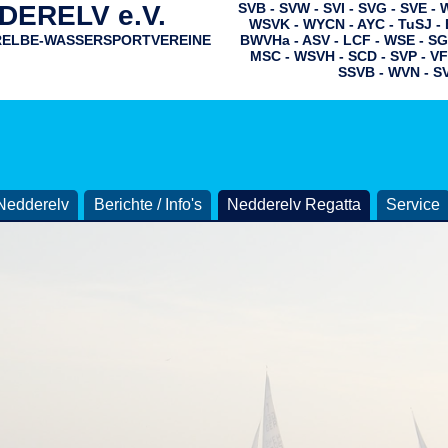
ERELV e.V.
SVB - SVW - SVI - SVG - SVE -
WSVK - WYCN - AYC - TuSJ - 
RELBE-WASSERSPORTVEREINE
BWVHa - ASV - LCF - WSE - SG
MSC - WSVH - SCD - SVP - VF
SSVB - WVN - S
Nedderelv
Berichte / Info's
Nedderelv Regatta
Service