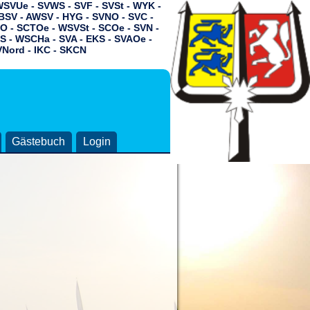
 WSVUe - SVWS - SVF - SVSt - WYK -
BSV - AWSV - HYG - SVNO - SVC -
O - SCTOe - WSVSt - SCOe - SVN -
S - WSCHa - SVA - EKS -
SVAOe -
VNord - IKC - SKCN
Gästebuch
Login