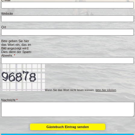
E-Mail
*
Website
Ort
Bitte geben Sie hier
das Wort ein, das im
Bild angezeigt wird.
Dies dient der Spam-
Abwehr.
*
Wenn Sie das Wort nicht lesen können,
bitte hier klicken
.
Nachricht
*