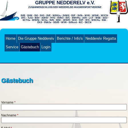
GRUPPE NEDDERELV e.V.
ZUSAMMENSCHLUSS DER NIEDERELBE-WASSERSPORTVEREINE
SVB - SVW - SVI - SVG - SVE - WSVUe - SVWS - SVF - SVSt - WYK - WSVK - WYCN -
AYC - TuSJ - BSV - AWSV - HYG - SVNO - SVC - BWVHa - ASV - LCF - WSE - SGO -
SCTOe - WSVSt - SCOe - SVN - MSC - WSVH - SCD - SVP - VFS - WSCHa - SVA -
EKS -
SVAOe - SSVB - WVN - SVNord - IKC - SKCN
Home
Die Gruppe Nedderelv
Berichte / Info's
Nedderelv Regatta
Service
Gästebuch
Login
Gästebuch
Vorname
*
Nachname
*