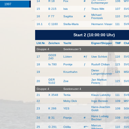
14
R 18
Fox
#
106
WY
Echtermeyer
1997
15
B 215
Isis
ƒ
Thies Witt
107
SV
Michael
16
F 77
Sagitta
#
110
SV
Frontzek
16.1
C 1160
Stella-Maris
Hermann Visser
111
SV
Start 2 (10:00:00 Uhr)
Lfd.Nr.
Zeichen
Yacht
Eigner/Skipper
TMF
Clu
Gruppe 4
Seekreuzer 5
GD28
17
Lütten
#
ƒ
Uwe Schlott
116
SV
240
18
fs 780
Ponkje
ƒ
Rudolf Chilian
115
SV
Dieter
19
Knurrhahn
115
MS
Langenbrunner
GER
Jan Markus
20
Zoe
115
SV
5102
Peters
Gruppe 4
Seekreuzer 4
21
X 3548
Tertia
Klaus Labitzky
111
SV
22
Moby Dick
Ingo Berssin
109
WS
Hans-Joachim
23
K 266
YES
108
SG
Goldt
Hans Ludwig
24
B 31
Franja
#
109
SV
Bechtel
Marcus
25
G 291
Odilia
#*~
110
SV
Wilckens