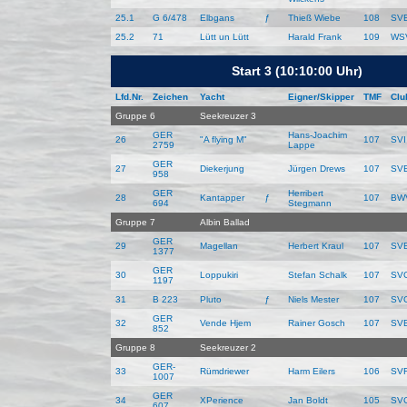
25.1
G 6/478
Elbgans
ƒ
Thieß Wiebe
108
SV
25.2
71
Lütt un Lütt
Harald Frank
109
WS
Start 3 (10:10:00 Uhr)
Lfd.Nr.
Zeichen
Yacht
Eigner/Skipper
TMF
Clu
Gruppe 6
Seekreuzer 3
GER
Hans-Joachim
26
"A flying M"
107
SVI
2759
Lappe
GER
27
Diekerjung
Jürgen Drews
107
SV
958
GER
Herribert
28
Kantapper
ƒ
107
BW
694
Stegmann
Gruppe 7
Albin Ballad
GER
29
Magellan
Herbert Kraul
107
SV
1377
GER
30
Loppukiri
Stefan Schalk
107
SV
1197
31
B 223
Pluto
ƒ
Niels Mester
107
SV
GER
32
Vende Hjem
Rainer Gosch
107
SV
852
Gruppe 8
Seekreuzer 2
GER-
33
Rümdriewer
Harm Eilers
106
SV
1007
GER
34
XPerience
Jan Boldt
105
SV
607