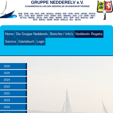
GRUPPE NEDDERELV e.V.
ZUSAMMENSCHLUSS DER NIEDERELBE-WASSERSPORTVEREINE
SVB - SVW - SVI - SVG - SVE - WSVUe - SVWS - SVF - SVSt - WYK - WSVK - WYCN -
AYC - TuSJ - BSV - AWSV - HYG - SVNO - SVC - BWVHa - ASV - LCF - WSE - SGO -
SCTOe - WSVSt - SCOe - SVN - MSC - WSVH - SCD - SVP - VFS - WSCHa - SVA -
EKS -
SVAOe - SSVB - WVN - SVNord - IKC - SKCN
Home
Die Gruppe Nedderelv
Berichte / Info's
Nedderelv Regatta
Service
Gästebuch
Login
2026
2025
2024
2023
2022
2019
2018