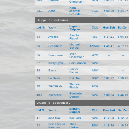
Grimsmann
Hans-
33.3
Assis
Joachim
SGO
5.50.05
5.24.07
Schröder
Gruppe: 7 - Seekreuzer 3
Eigner /
Lfd.Nr.
Yacht
Club
Ges.Zeit
Ber.Zeit
Skipper
Sascha
34
Ayesha
IBS
5.17.11
5.04.58
Riedel
Michael
35
Scharhörn
SVAOe
4.45.47
4.32.11
Schutz
Sven
36
Sundowner
AYC
---
---
Lindemann
37
Kristy Lynn
Rolf Hansen
SVG
---
---
Rainer
38
Basta
ASV
---
---
Bieber
39
La Galite
E.A. Nath
BSV
5.07.22
4.58.25
Thorsten
40
Wanda O.
SVG
---
---
Flasch
Benjamin
40.1
Xperience
SVG
5.00.34
4.46.15
Domski
Gruppe: 8 - Seekreuzer 2
Eigner /
Lfd.Nr.
Yacht
Club
Ges.Zeit
Ber.Zeit
Skipper
41
mäd Mäx
Kai Fock
SVG
4.12.03
4.12.03
Next Step to
Thea
42
BSV
4.19.29
4.19.29
Paradise
Harksen