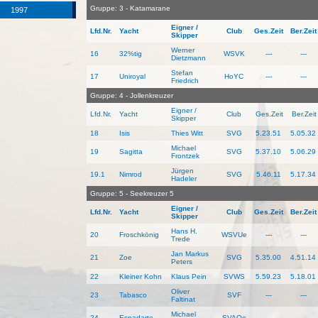
Gruppe: 3 - Katamarane
1997
Eigner /
Lfd.Nr.
Yacht
Club
Ges.Zeit
Ber.Zeit
Skipper
Werner
16
32%tig
WSVK
---
---
Dietzmann
Stefan
17
Uniroyal
HoYC
---
---
Friedrich
Gruppe: 4 - Jollenkreuzer
Eigner /
Lfd.Nr.
Yacht
Club
Ges.Zeit
Ber.Zeit
Skipper
18
Isis
Thies Witt
SVG
5.23.51
5.05.32
Michael
19
Sagitta
SVG
5.37.10
5.06.29
Frontzek
Jürgen
19.1
Nimrod
SVG
5.46.11
5.17.34
Hadeler
Gruppe: 5 - Seekreuzer 5
Eigner /
Lfd.Nr.
Yacht
Club
Ges.Zeit
Ber.Zeit
Skipper
Hans H.
20
Froschkönig
WSVUe
---
---
Trede
Jan Markus
21
Zoe
SVG
5.35.00
4.51.14
Peters
22
Kleiner Kohn
Klaus Pein
SVWS
5.59.23
5.18.01
Oliver
23
Tabasco
SVF
---
---
Faltinat
Michael
24
Espadarte
SVAOe
---
---