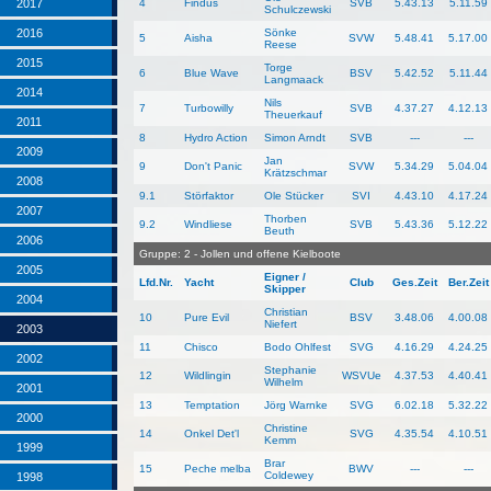
4
Findus
SVB
5.43.13
5.11.59
2017
Schulczewski
Sönke
2016
5
Aisha
SVW
5.48.41
5.17.00
Reese
2015
Torge
6
Blue Wave
BSV
5.42.52
5.11.44
Langmaack
2014
Nils
7
Turbowilly
SVB
4.37.27
4.12.13
Theuerkauf
2011
8
Hydro Action
Simon Arndt
SVB
---
---
2009
Jan
9
Don't Panic
SVW
5.34.29
5.04.04
Krätzschmar
2008
9.1
Störfaktor
Ole Stücker
SVI
4.43.10
4.17.24
2007
Thorben
9.2
Windliese
SVB
5.43.36
5.12.22
Beuth
2006
Gruppe: 2 - Jollen und offene Kielboote
2005
Eigner /
Lfd.Nr.
Yacht
Club
Ges.Zeit
Ber.Zeit
Skipper
2004
Christian
10
Pure Evil
BSV
3.48.06
4.00.08
Niefert
2003
11
Chisco
Bodo Ohlfest
SVG
4.16.29
4.24.25
2002
Stephanie
12
Wildlingin
WSVUe
4.37.53
4.40.41
Wilhelm
2001
13
Temptation
Jörg Warnke
SVG
6.02.18
5.32.22
2000
Christine
14
Onkel Det'l
SVG
4.35.54
4.10.51
Kemm
1999
Brar
15
Peche melba
BWV
---
---
Coldewey
1998