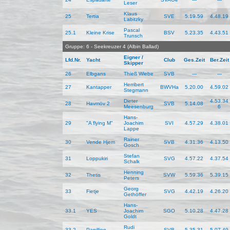
Leser
Klaus
25
Tertia
SVE
5.19.59
4.48.19
Labitzky
Pascal
25.1
Kleine Krise
BSV
5.23.35
4.43.51
Trunsch
Gruppe: 6 - Seekreuzer 4 (Albin Ballad)
Eigner /
Lfd.Nr.
Yacht
Club
Ges.Zeit
Ber.Zeit
Skipper
26
Elbgans
Thieß Wiebe
SVB
---
---
Herribert
27
Kantapper
BWVHa
5.20.00
4.59.02
Stegmann
Dieter
4.53.34
28
Havmöv 2
SVB
5.14.08
Meesenburg
6
Hans-
29
"A flying M"
Joachim
SVI
4.57.29
4.38.01
Lappe
Rainer
30
Vende Hjem
SVB
4.31.36
4.13.50
Gosch
Stefan
31
Loppukiri
SVG
4.57.22
4.37.54
Schalk
Henning
32
Thetis
SVW
5.59.36
5.39.15
Peters
Georg
33
Fietje
SVG
4.42.19
4.26.20
Gethöffer
Hans-
33.1
YES
Joachim
SGO
5.10.28
4.47.28
Goldt
Rudi
33.2
Papillion
SVB
5.35.31
5.07.49