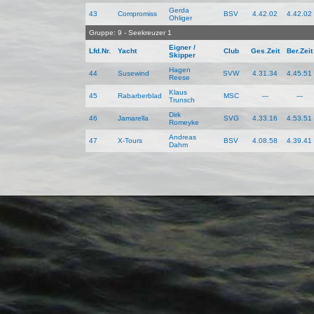
Gerda
43
Compromiss
BSV
4.42.02
4.42.02
Ohliger
Gruppe: 9 - Seekreuzer 1
Eigner /
Lfd.Nr.
Yacht
Club
Ges.Zeit
Ber.Zeit
Skipper
Hagen
44
Susewind
SVW
4.31.34
4.45.51
Reese
Klaus
45
Rabarberblad
MSC
---
---
Trunsch
Dirk
46
Jamarella
SVG
4.33.16
4.53.51
Romeyke
Andreas
47
X-Tours
BSV
4.08.58
4.39.41
Dahm