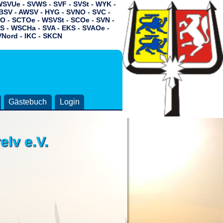
 WSVUe - SVWS - SVF - SVSt - WYK -
BSV - AWSV - HYG - SVNO - SVC -
O - SCTOe - WSVSt - SCOe - SVN -
S - WSCHa - SVA - EKS -
SVAOe -
VNord - IKC - SKCN
Gästebuch
Login
lv e.V.