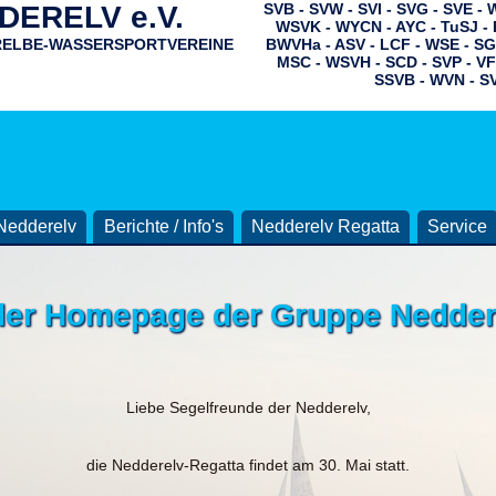
ERELV e.V.
SVB - SVW - SVI - SVG - SVE -
WSVK - WYCN - AYC - TuSJ - 
RELBE-WASSERSPORTVEREINE
BWVHa - ASV - LCF - WSE - SG
MSC - WSVH - SCD - SVP - VF
SSVB - WVN - S
Nedderelv
Berichte / Info's
Nedderelv Regatta
Service
er Homepage der Gruppe Neddere
Liebe Segelfreunde der Nedderelv,
die Nedderelv-Regatta findet am 30. Mai statt.